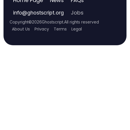
Home Page
News
FAQs
Jobs
info
@
ghostscript.org
Copyright
©
2026
Ghostscript
.
All rights reserved
About Us
Privacy
Terms
Legal